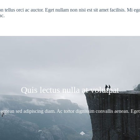
ellus orci ac auctor. Eget nullam non nisi est sit amet facilisis. Mi eget
nc.
Quis lectus nulla at volutpat
nean sed adipiscing diam. Ac tortor dignissim convallis aenean. Eget 