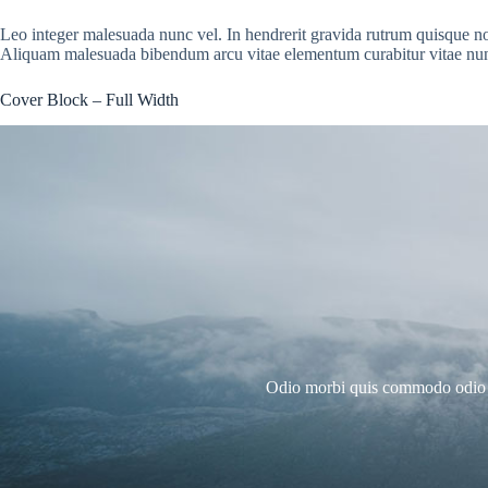
Leo integer malesuada nunc vel. In hendrerit gravida rutrum quisque non t
Aliquam malesuada bibendum arcu vitae elementum curabitur vitae nu
Cover Block – Full Width
Odio morbi quis commodo odio ae