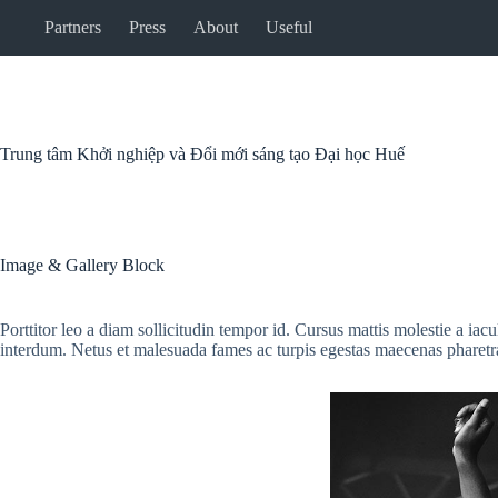
Chuyển
Partners
Press
About
Useful
đến
phần
nội
dung
Trung tâm Khởi nghiệp và Đổi mới sáng tạo Đại học Huế
Image & Gallery Block
Porttitor leo a diam sollicitudin tempor id. Cursus mattis molestie a iac
interdum. Netus et malesuada fames ac turpis egestas maecenas pharetra 