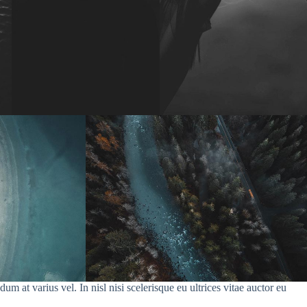
 at varius vel. In nisl nisi scelerisque eu ultrices vitae auctor eu