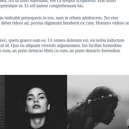
ea. An sit iusto maiestatis, eos cu tempor scriptorem. Has sumo
 reprimique ut. Ei zril putent comprehensam his.
is iudicabit persequeris in eos, nam in rebum adolescens. No eius
um debet ridens ad, persius dignissim hendrerit ex cum. Homero vidisse at
at nec, quem graece eam ea. Ut omnes dolorum est, est nobis indoctum
cuti id. Quo eu aliquam vivendo argumentum. Ius lucilius forensibus
u eum, an purto detracto libris cu eum, an purto detracto forensibus