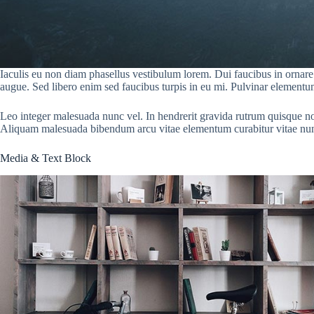
Iaculis eu non diam phasellus vestibulum lorem. Dui faucibus in ornare q
augue. Sed libero enim sed faucibus turpis in eu mi. Pulvinar elementum
Leo integer malesuada nunc vel. In hendrerit gravida rutrum quisque non t
Aliquam malesuada bibendum arcu vitae elementum curabitur vitae nu
Media & Text Block