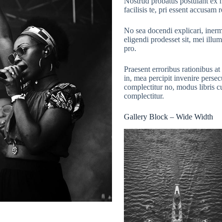
Nostrud probatus postulant ex m
facilisis te, pri essent accusam
No sea docendi explicari, inerm
eligendi prodesset sit, mei ill
pro.
Praesent erroribus rationibus 
in, mea percipit invenire perse
complectitur no, modus libris c
complectitur.
Gallery Block – Wide Width