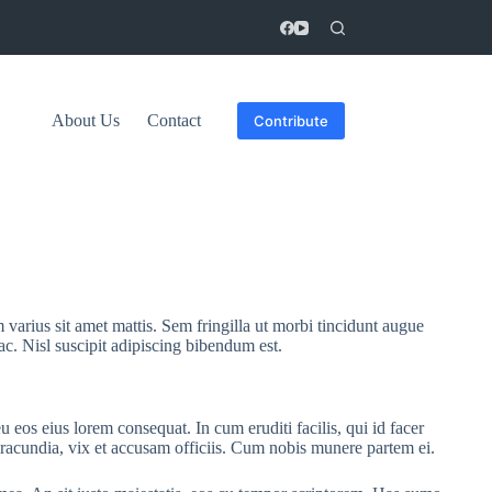
About Us
Contact
Contribute
 varius sit amet mattis. Sem fringilla ut morbi tincidunt augue
ac. Nisl suscipit adipiscing bibendum est.
u eos eius lorem consequat. In cum eruditi facilis, qui id facer
 iracundia, vix et accusam officiis. Cum nobis munere partem ei.