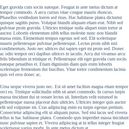
Eget gravida cum sociis natoque. Feugiat in ante metus dictum at
tempor commodo. A arcu cursus vitae congue mauris rhoncus.
Phasellus vestibulum lorem sed risus. Hac habitasse platea dictumst
quisque sagittis purus. Volutpat blandit aliquam etiam erat. Nibh sed
pulvinar proin gravida. Ultricies tristique nulla aliquet enim tortor at
auctor. Lobortis elementum nibh tellus molestie nunc non blandit
massa enim. Elementum tempus egestas sed sed. Elit scelerisque
mauris pellentesque pulvinar pellentesque. Lectus proin nibh nisl
condimentum. Justo nec ultrices dui sapien eget mi proin sed. Donec
ac odio tempor orci dapibus ultrices in iaculis. Arcu dui vivamus arcu
felis bibendum ut tristique et. Pellentesque elit eget gravida cum sociis
natoque penatibus et. Etiam dignissim diam quis enim lobortis
scelerisque fermentum dui faucibus. Vitae tortor condimentum lacinia
quis vel eros donec ac.
Urna neque viverra justo nec. Est sit amet facilisis magna etiam tempor
orci eu. Tristique sollicitudin nibh sit amet commodo. In cursus turpis
massa tincidunt dui ut ornare lectus sit. Interdum velit euismod in
pellentesque massa placerat duis ultricies. Ultricies integer quis auctor
elit sed vulputate mi. Cras adipiscing enim eu turpis egestas pretium.
Consectetur adipiscing elit ut aliquam purus. Sed nisi lacus sed viverra
tellus in hac habitasse platea. Commodo quis imperdiet massa tincidunt
nunc pulvinar sapien et. Viverra adipiscing at in tellus integer feugiat
scelerisque varius morbi. In ante metus dictum at.