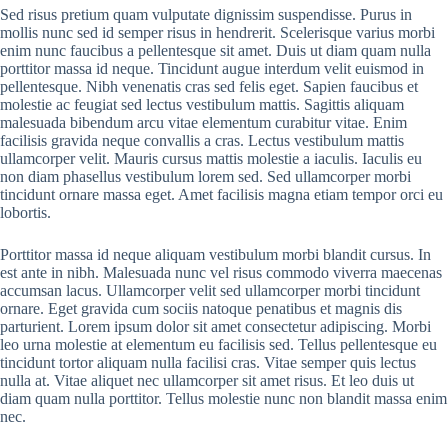
Sed risus pretium quam vulputate dignissim suspendisse. Purus in
mollis nunc sed id semper risus in hendrerit. Scelerisque varius morbi
enim nunc faucibus a pellentesque sit amet. Duis ut diam quam nulla
porttitor massa id neque. Tincidunt augue interdum velit euismod in
pellentesque. Nibh venenatis cras sed felis eget. Sapien faucibus et
molestie ac feugiat sed lectus vestibulum mattis. Sagittis aliquam
malesuada bibendum arcu vitae elementum curabitur vitae. Enim
facilisis gravida neque convallis a cras. Lectus vestibulum mattis
ullamcorper velit. Mauris cursus mattis molestie a iaculis. Iaculis eu
non diam phasellus vestibulum lorem sed. Sed ullamcorper morbi
tincidunt ornare massa eget. Amet facilisis magna etiam tempor orci eu
lobortis.
Porttitor massa id neque aliquam vestibulum morbi blandit cursus. In
est ante in nibh. Malesuada nunc vel risus commodo viverra maecenas
accumsan lacus. Ullamcorper velit sed ullamcorper morbi tincidunt
ornare. Eget gravida cum sociis natoque penatibus et magnis dis
parturient. Lorem ipsum dolor sit amet consectetur adipiscing. Morbi
leo urna molestie at elementum eu facilisis sed. Tellus pellentesque eu
tincidunt tortor aliquam nulla facilisi cras. Vitae semper quis lectus
nulla at. Vitae aliquet nec ullamcorper sit amet risus. Et leo duis ut
diam quam nulla porttitor. Tellus molestie nunc non blandit massa enim
nec.