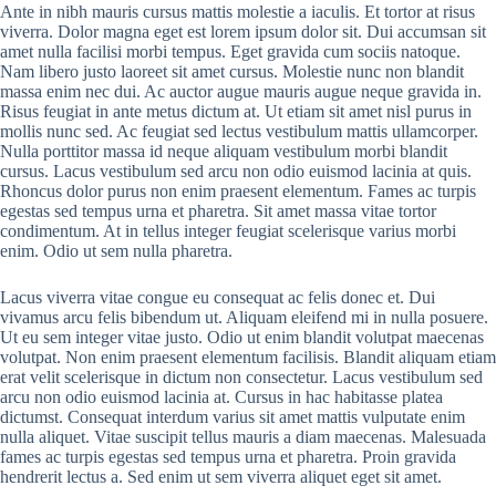
Ante in nibh mauris cursus mattis molestie a iaculis. Et tortor at risus
viverra. Dolor magna eget est lorem ipsum dolor sit. Dui accumsan sit
amet nulla facilisi morbi tempus. Eget gravida cum sociis natoque.
Nam libero justo laoreet sit amet cursus. Molestie nunc non blandit
massa enim nec dui. Ac auctor augue mauris augue neque gravida in.
Risus feugiat in ante metus dictum at. Ut etiam sit amet nisl purus in
mollis nunc sed. Ac feugiat sed lectus vestibulum mattis ullamcorper.
Nulla porttitor massa id neque aliquam vestibulum morbi blandit
cursus. Lacus vestibulum sed arcu non odio euismod lacinia at quis.
Rhoncus dolor purus non enim praesent elementum. Fames ac turpis
egestas sed tempus urna et pharetra. Sit amet massa vitae tortor
condimentum. At in tellus integer feugiat scelerisque varius morbi
enim. Odio ut sem nulla pharetra.
Lacus viverra vitae congue eu consequat ac felis donec et. Dui
vivamus arcu felis bibendum ut. Aliquam eleifend mi in nulla posuere.
Ut eu sem integer vitae justo. Odio ut enim blandit volutpat maecenas
volutpat. Non enim praesent elementum facilisis. Blandit aliquam etiam
erat velit scelerisque in dictum non consectetur. Lacus vestibulum sed
arcu non odio euismod lacinia at. Cursus in hac habitasse platea
dictumst. Consequat interdum varius sit amet mattis vulputate enim
nulla aliquet. Vitae suscipit tellus mauris a diam maecenas. Malesuada
fames ac turpis egestas sed tempus urna et pharetra. Proin gravida
hendrerit lectus a. Sed enim ut sem viverra aliquet eget sit amet.