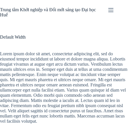
Chuyển
đến
Trung tâm Khởi nghiệp và Đổi mới sáng tạo Đại học
phần
Huế
nội
dung
Default Width
Lorem ipsum dolor sit amet, consectetur adipiscing elit, sed do
eiusmod tempor incididunt ut labore et dolore magna aliqua. Lobortis
feugiat vivamus at augue eget arcu dictum varius. Vestibulum lectus
mauris ultrices eros in. Semper eget duis at tellus at urna condimentum
mattis pellentesque. Enim neque volutpat ac tincidunt vitae semper
quis. Mi eget mauris pharetra et ultrices neque ornare. Mi eget mauris
pharetra et ultrices neque ornare aenean euismod. Fringilla est
ullamcorper eget nulla facilisi etiam. Varius quam quisque id diam vel
quam elementum. Odio morbi quis commodo odio aenean sed
adipiscing diam. Mattis molestie a iaculis at. Lectus quam id leo in
vitae. Fermentum odio eu feugiat pretium nibh ipsum consequat nisl
vel. Velit aliquet sagittis id consectetur purus ut faucibus. Amet risus
nullam eget felis eget nunc lobortis mattis. Maecenas accumsan lacus
vel facilisis volutpat.