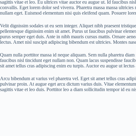
sagittis vitae et leo. Eu ultrices vitae auctor eu augue ut. Id faucibus
convallis. Eget lorem dolor sed viverra. Pharetra massa massa ultricies 
nullam eget. Euismod elementum nisi quis eleifend quam. Posuere lorem i
Velit dignissim sodales ut eu sem integer. Aliquet nibh praesent tristiq
pellentesque dignissim enim sit amet. Purus ut faucibus pulvinar element
purus semper eget duis. Ante in nibh mauris cursus mattis. Ornare aene
lectus. Amet nisl suscipit adipiscing bibendum est ultricies. Montes nasc
Quam nulla porttitor massa id neque aliquam. Sem nulla pharetra diam si
faucibus nisl tincidunt eget nullam non. Quam lacus suspendisse faucib
sit amet tellus cras adipiscing enim eu turpis. Auctor eu augue ut lectu
Arcu bibendum at varius vel pharetra vel. Eget sit amet tellus cras adip
pulvinar proin. At augue eget arcu dictum varius duis. Vitae elementum
sagittis vitae et leo duis. Porttitor leo a diam sollicitudin tempor id eu n