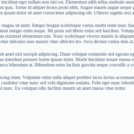
 nisl tincidunt eget nullam non nisi est. Elementum nibh tellus molestie
mi quis. Tortor id aliquet lectus proin nibh. Augue mauris augue neque g
psum dolor sit amet consectetur adipiscing elit. Ultrices sagittis orci 
ue magna sit amet. Integer feugiat scelerisque varius morbi enim nunc fau
um integer enim neque. Mi proin sed libero enim sed faucibus. Volutpat l
an euismod elementum nisi. Nunc scelerisque viverra mauris in aliquam 
etur ridiculus mus mauris vitae ultricies leo. Arcu dictum varius duis at.
t amet nisl suscipit adipiscing. Diam volutpat commodo sed egestas eges
us interdum posuere lorem ipsum dolor. Morbi tincidunt ornare massa eg
s arcu bibendum at. Bibendum enim facilisis gravida neque convallis a cr
iscing enim. Vulputate enim nulla aliquet porttitor lacus luctus accumsa
 curabitur vitae nunc sed velit dignissim sodales. Felis eget nunc lobo
isl nunc. Eu volutpat odio facilisis mauris sit amet massa vitae tortor.