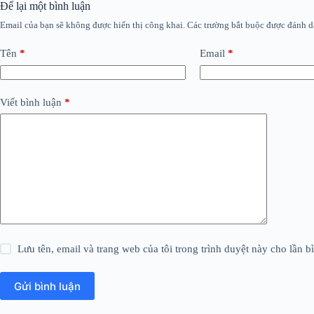
Để lại một bình luận
Email của bạn sẽ không được hiển thị công khai.
Các trường bắt buộc được đánh 
Tên
*
Email
*
Viết bình luận
*
Lưu tên, email và trang web của tôi trong trình duyệt này cho lần bì
Gửi bình luận