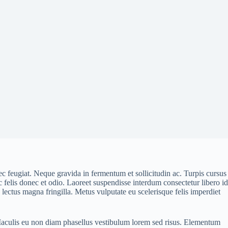
c feugiat. Neque gravida in fermentum et sollicitudin ac. Turpis cursus
c felis donec et odio. Laoreet suspendisse interdum consectetur libero id
 lectus magna fringilla. Metus vulputate eu scelerisque felis imperdiet
. Iaculis eu non diam phasellus vestibulum lorem sed risus. Elementum