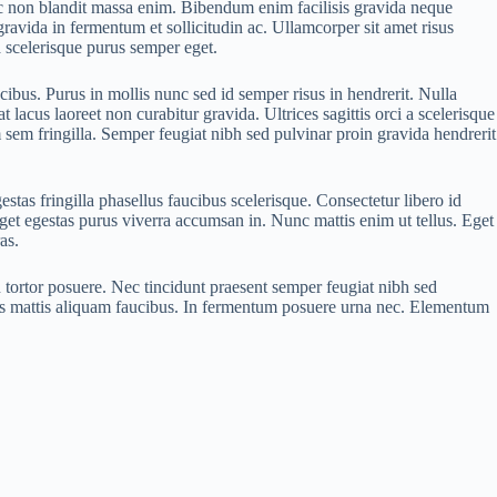
 nunc non blandit massa enim. Bibendum enim facilisis gravida neque
ravida in fermentum et sollicitudin ac. Ullamcorper sit amet risus
a scelerisque purus semper eget.
cibus. Purus in mollis nunc sed id semper risus in hendrerit. Nulla
acus laoreet non curabitur gravida. Ultrices sagittis orci a scelerisque
sem fringilla. Semper feugiat nibh sed pulvinar proin gravida hendrerit
tas fringilla phasellus faucibus scelerisque. Consectetur libero id
et egestas purus viverra accumsan in. Nunc mattis enim ut tellus. Eget
as.
n tortor posuere. Nec tincidunt praesent semper feugiat nibh sed
rtis mattis aliquam faucibus. In fermentum posuere urna nec. Elementum