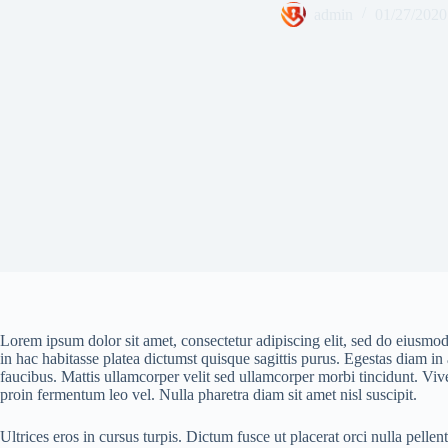
admin
01/27/2020
Lorem ipsum dolor sit amet, consectetur adipiscing elit, sed do eiusmod
in hac habitasse platea dictumst quisque sagittis purus. Egestas diam in
faucibus. Mattis ullamcorper velit sed ullamcorper morbi tincidunt. Viver
proin fermentum leo vel. Nulla pharetra diam sit amet nisl suscipit.
Ultrices eros in cursus turpis. Dictum fusce ut placerat orci nulla pel