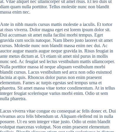
at. Vitae aliquet nec ullamcorper sit amet risus. Et leo duis ut
diam quam nulla porttitor. Tellus molestie nunc non blandit
massa enim nec.
Ante in nibh mauris cursus mattis molestie a iaculis. Et tortor
at risus viverra. Dolor magna eget est lorem ipsum dolor sit.
Dui accumsan sit amet nulla facilisi morbi tempus. Eget
gravida cum sociis natoque. Nam libero justo laoreet sit amet
cursus. Molestie nunc non blandit massa enim nec dui. Ac
auctor augue mauris augue neque gravida in. Risus feugiat in
ante metus dictum at. Ut etiam sit amet nisl purus in mollis
nunc sed. Ac feugiat sed lectus vestibulum mattis ullamcorper.
Nulla porttitor massa id neque aliquam vestibulum morbi
blandit cursus. Lacus vestibulum sed arcu non odio euismod
lacinia at quis. Rhoncus dolor purus non enim praesent
elementum. Fames ac turpis egestas sed tempus urna et
pharetra. Sit amet massa vitae tortor condimentum. At in tellus
integer feugiat scelerisque varius morbi enim. Odio ut sem
nulla pharetra.
Lacus viverra vitae congue eu consequat ac felis donec et. Dui
vivamus arcu felis bibendum ut. Aliquam eleifend mi in nulla
posuere. Ut eu sem integer vitae justo. Odio ut enim blandit
volutpat maecenas volutpat. Non enim praesent elementum