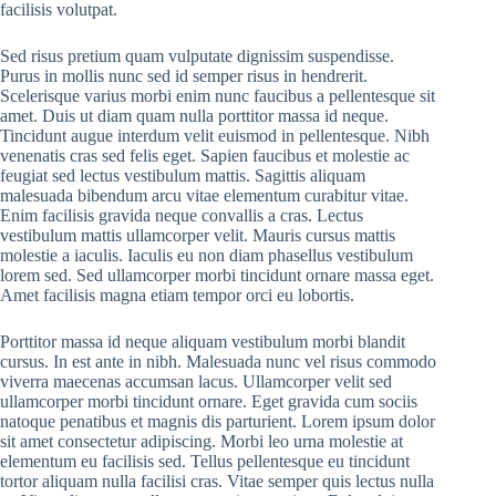
facilisis volutpat.
Sed risus pretium quam vulputate dignissim suspendisse.
Purus in mollis nunc sed id semper risus in hendrerit.
Scelerisque varius morbi enim nunc faucibus a pellentesque sit
amet. Duis ut diam quam nulla porttitor massa id neque.
Tincidunt augue interdum velit euismod in pellentesque. Nibh
venenatis cras sed felis eget. Sapien faucibus et molestie ac
feugiat sed lectus vestibulum mattis. Sagittis aliquam
malesuada bibendum arcu vitae elementum curabitur vitae.
Enim facilisis gravida neque convallis a cras. Lectus
vestibulum mattis ullamcorper velit. Mauris cursus mattis
molestie a iaculis. Iaculis eu non diam phasellus vestibulum
lorem sed. Sed ullamcorper morbi tincidunt ornare massa eget.
Amet facilisis magna etiam tempor orci eu lobortis.
Porttitor massa id neque aliquam vestibulum morbi blandit
cursus. In est ante in nibh. Malesuada nunc vel risus commodo
viverra maecenas accumsan lacus. Ullamcorper velit sed
ullamcorper morbi tincidunt ornare. Eget gravida cum sociis
natoque penatibus et magnis dis parturient. Lorem ipsum dolor
sit amet consectetur adipiscing. Morbi leo urna molestie at
elementum eu facilisis sed. Tellus pellentesque eu tincidunt
tortor aliquam nulla facilisi cras. Vitae semper quis lectus nulla