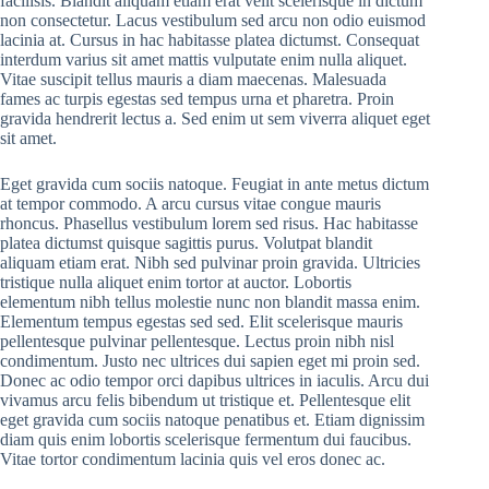
facilisis. Blandit aliquam etiam erat velit scelerisque in dictum
non consectetur. Lacus vestibulum sed arcu non odio euismod
lacinia at. Cursus in hac habitasse platea dictumst. Consequat
interdum varius sit amet mattis vulputate enim nulla aliquet.
Vitae suscipit tellus mauris a diam maecenas. Malesuada
fames ac turpis egestas sed tempus urna et pharetra. Proin
gravida hendrerit lectus a. Sed enim ut sem viverra aliquet eget
sit amet.
Eget gravida cum sociis natoque. Feugiat in ante metus dictum
at tempor commodo. A arcu cursus vitae congue mauris
rhoncus. Phasellus vestibulum lorem sed risus. Hac habitasse
platea dictumst quisque sagittis purus. Volutpat blandit
aliquam etiam erat. Nibh sed pulvinar proin gravida. Ultricies
tristique nulla aliquet enim tortor at auctor. Lobortis
elementum nibh tellus molestie nunc non blandit massa enim.
Elementum tempus egestas sed sed. Elit scelerisque mauris
pellentesque pulvinar pellentesque. Lectus proin nibh nisl
condimentum. Justo nec ultrices dui sapien eget mi proin sed.
Donec ac odio tempor orci dapibus ultrices in iaculis. Arcu dui
vivamus arcu felis bibendum ut tristique et. Pellentesque elit
eget gravida cum sociis natoque penatibus et. Etiam dignissim
diam quis enim lobortis scelerisque fermentum dui faucibus.
Vitae tortor condimentum lacinia quis vel eros donec ac.