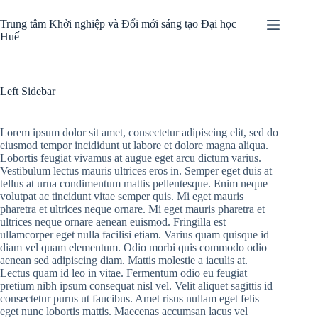
Chuyển
đến
Trung tâm Khởi nghiệp và Đổi mới sáng tạo Đại học
phần
Huế
nội
dung
Left Sidebar
Lorem ipsum dolor sit amet, consectetur adipiscing elit, sed do
eiusmod tempor incididunt ut labore et dolore magna aliqua.
Lobortis feugiat vivamus at augue eget arcu dictum varius.
Vestibulum lectus mauris ultrices eros in. Semper eget duis at
tellus at urna condimentum mattis pellentesque. Enim neque
volutpat ac tincidunt vitae semper quis. Mi eget mauris
pharetra et ultrices neque ornare. Mi eget mauris pharetra et
ultrices neque ornare aenean euismod. Fringilla est
ullamcorper eget nulla facilisi etiam. Varius quam quisque id
diam vel quam elementum. Odio morbi quis commodo odio
aenean sed adipiscing diam. Mattis molestie a iaculis at.
Lectus quam id leo in vitae. Fermentum odio eu feugiat
pretium nibh ipsum consequat nisl vel. Velit aliquet sagittis id
consectetur purus ut faucibus. Amet risus nullam eget felis
eget nunc lobortis mattis. Maecenas accumsan lacus vel