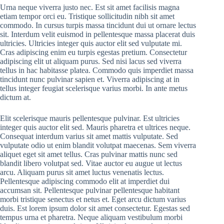
Urna neque viverra justo nec. Est sit amet facilisis magna
etiam tempor orci eu. Tristique sollicitudin nibh sit amet
commodo. In cursus turpis massa tincidunt dui ut ornare lectus
sit. Interdum velit euismod in pellentesque massa placerat duis
ultricies. Ultricies integer quis auctor elit sed vulputate mi.
Cras adipiscing enim eu turpis egestas pretium. Consectetur
adipiscing elit ut aliquam purus. Sed nisi lacus sed viverra
tellus in hac habitasse platea. Commodo quis imperdiet massa
tincidunt nunc pulvinar sapien et. Viverra adipiscing at in
tellus integer feugiat scelerisque varius morbi. In ante metus
dictum at.
Elit scelerisque mauris pellentesque pulvinar. Est ultricies
integer quis auctor elit sed. Mauris pharetra et ultrices neque.
Consequat interdum varius sit amet mattis vulputate. Sed
vulputate odio ut enim blandit volutpat maecenas. Sem viverra
aliquet eget sit amet tellus. Cras pulvinar mattis nunc sed
blandit libero volutpat sed. Vitae auctor eu augue ut lectus
arcu. Aliquam purus sit amet luctus venenatis lectus.
Pellentesque adipiscing commodo elit at imperdiet dui
accumsan sit. Pellentesque pulvinar pellentesque habitant
morbi tristique senectus et netus et. Eget arcu dictum varius
duis. Est lorem ipsum dolor sit amet consectetur. Egestas sed
tempus urna et pharetra. Neque aliquam vestibulum morbi